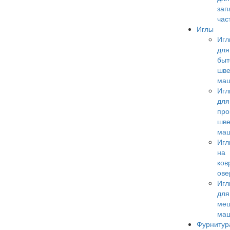
зап
час
Иглы
Иг
для
быт
шв
ма
Иг
для
пр
шв
ма
Иг
на
ков
ове
Иг
для
меш
ма
Фурнитур