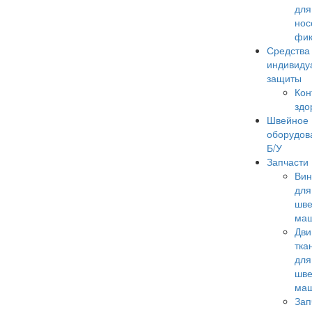
для
нос
фик
Средства
индивиду
защиты
Кон
здо
Швейное
оборудов
Б/У
Запчасти
Ви
для
шв
ма
Дви
тка
для
шв
ма
Зап