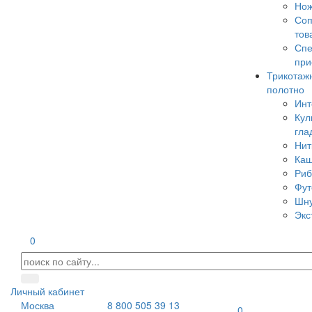
Но
Соп
тов
Сп
при
Трикотаж
полотно
Инт
Кул
гла
Нит
Каш
Риб
Фут
Шн
Экс
0
Личный кабинет
Москва
8 800 505 39 13
0