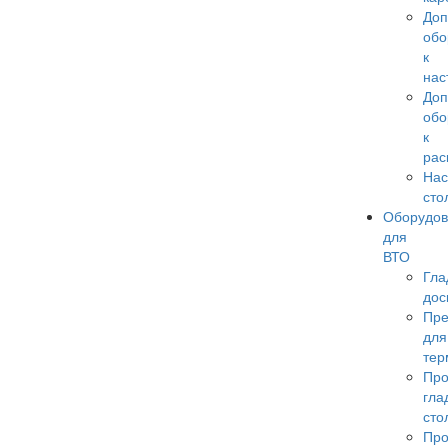
Доп
обо
к
нас
Доп
обо
к
рас
Нас
сто
Оборудо
для
ВТО
Гла
дос
Пр
для
тер
Пр
гла
сто
Пр