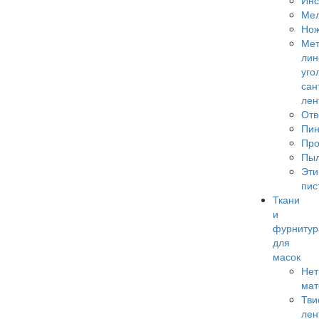
Инс
Ме
Но
Мет
лин
уго
сан
лен
Отв
Пи
Про
Пы
Эти
пис
Ткани
и
фурнитур
для
масок
Нет
мат
Тви
лен