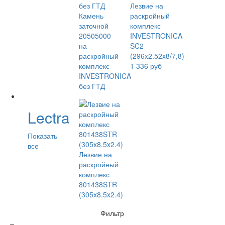
Лезвие на
Камень
раскройный
заточной
комплекс
20505000
INVESTRONICA
на
SC2
раскройный
(296x2.52x8/7,8)
комплекс
1 336 руб
INVESTRONICA
без ГТД
Lectra
Показать
все
Лезвие на
раскройный
комплекс
801438STR
(305x8.5x2.4)
Фильтр