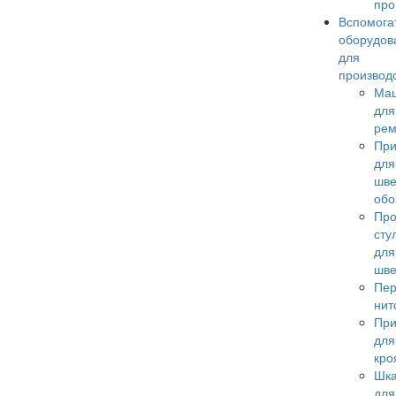
про
Вспомога
оборудов
для
производ
Ма
для
рем
При
для
шве
обо
Пр
сту
для
шв
Пер
нит
При
для
кро
Шк
для