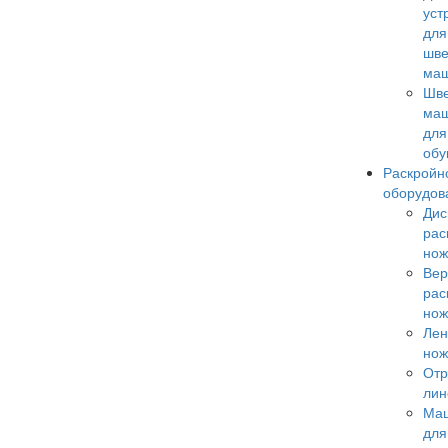
уст
для
шв
ма
Шв
ма
для
обу
Раскройн
оборудов
Дис
рас
но
Вер
рас
но
Лен
но
Отр
лин
Ма
для