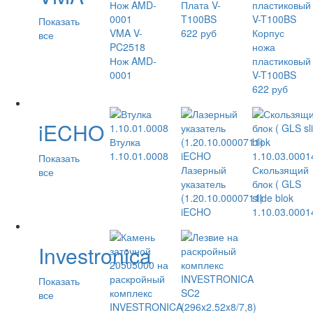
Плата V-
T100BS
Показать
VMA V-
622 руб
Корпус
все
PC2518
ножа
Нож AMD-
пластиковый
0001
V-T100BS
622 руб
iECHO
Втулка
1.10.01.0008
Показать
Лазерный
Скользящий
все
указатель
блок ( GLS
(1.20.10.0000711)
slide blok
iECHO
1.10.03.0001
Investronica
Показать
все