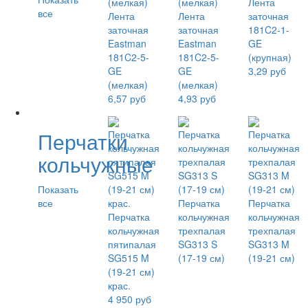
Лента
все
Лента
Лента
заточная
заточная
заточная
181C2-1-
Eastman
Eastman
GE
181C2-5-
181C2-5-
(крупная)
GE
GE
3,29 руб
(мелкая)
(мелкая)
6,57 руб
4,93 руб
Перчатки
кольчужные
Показать
все
Перчатка
Перчатка
Перчатка
кольчужная
кольчужная
кольчужная
трехпалая
трехпалая
пятипалая
SG313 S
SG313 M
SG515 M
(17-19 см)
(19-21 см)
(19-21 см)
крас.
4 950 руб