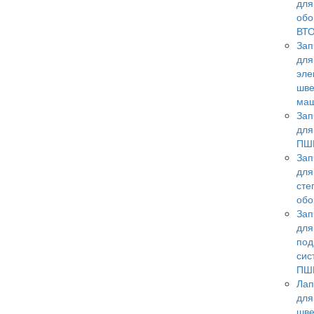
для
обо
ВТ
Зап
для
эле
шв
ма
Зап
для
ПШ
Зап
для
сте
обо
Зап
для
под
сис
ПШ
Лап
для
шв