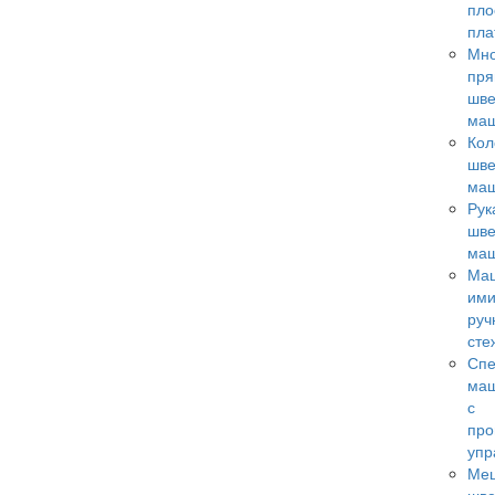
пло
пл
Мно
пря
шв
ма
Кол
шв
ма
Рук
шв
ма
Ма
ими
руч
сте
Сп
ма
с
пр
упр
Ме