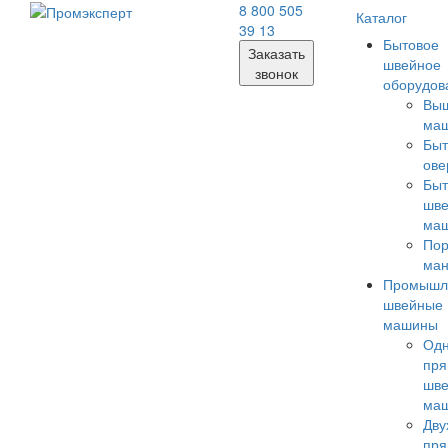
8 800 505
Каталог
39 13
Бытовое
Заказать
швейное
звонок
оборудов
Вы
ма
Бы
ове
Бы
шв
ма
Пор
ма
Промышл
швейные
машины
Одн
пря
шв
ма
Дву
пря