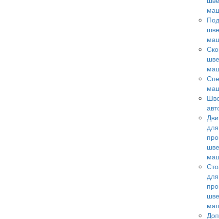
шв
ма
По
шв
ма
Ск
шв
ма
Сп
ма
Шв
авт
Дви
для
пр
шв
ма
Ст
для
пр
шв
ма
Доп