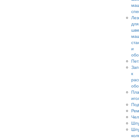
ма
спе
Лез
для
шв
маш
ста
и
обо
Пет
Зап
к
рас
обо
Пла
иго
По
Ре
Чел
Шп
Шп
кол