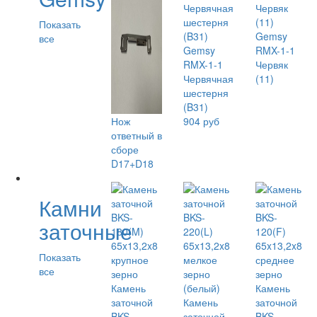
Показать
Gemsy
все
Gemsy
RMX-1-1
RMX-1-1
Червяк
Червячная
(11)
шестерня
(B31)
Нож
904 руб
ответный в
сборе
D17+D18
Камни
заточные
Показать
все
Камень
Камень
заточной
Камень
заточной
BKS-
заточной
BKS-