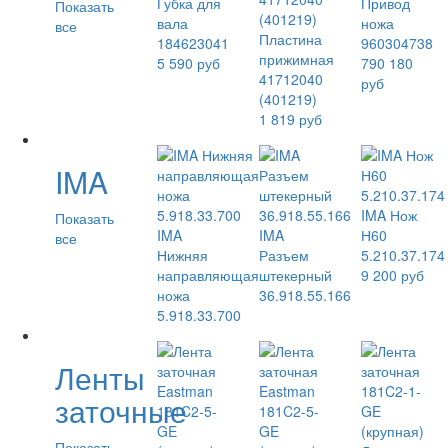
Губка для
Привод
Показать
вала
ножа
все
Пластина
184623041
960304738
прижимная
5 590 руб
790 180
41712040
руб
(401219)
1 819 руб
IMA
IMA Нож
Показать
IMA
IMA
Н60
все
Нижняя
Разъем
5.210.37.174
направляющая
штекерный
9 200 руб
ножа
36.918.55.166
5.918.33.700
Ленты
заточные
Показать