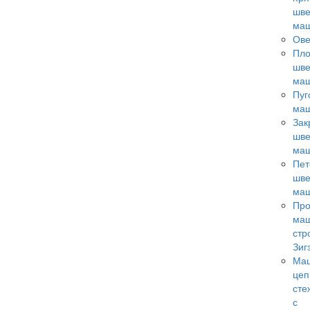
шв
ма
Ове
Пл
шв
ма
Пуг
ма
Зак
шв
ма
Пет
шв
ма
Пр
ма
стр
Зиг
Ма
цеп
сте
с