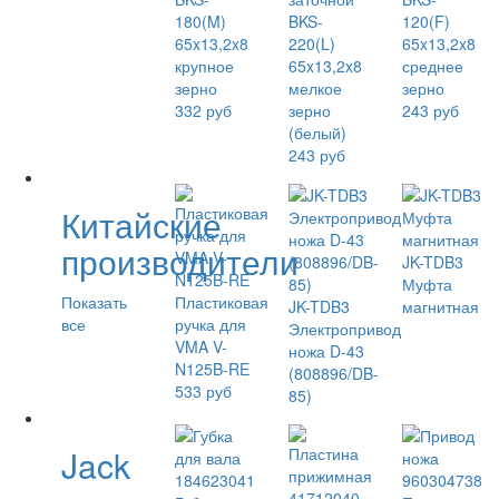
180(M)
BKS-
120(F)
65x13,2x8
220(L)
65x13,2x8
крупное
65x13,2x8
среднее
зерно
мелкое
зерно
332 руб
зерно
243 руб
(белый)
243 руб
Китайские
производители
JK-TDB3
Муфта
Показать
Пластиковая
JK-TDB3
магнитная
все
ручка для
Электропривод
VMA V-
ножа D-43
N125B-RE
(808896/DB-
533 руб
85)
Jack