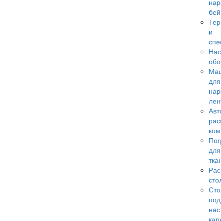
нар
бей
Те
и
спе
Нас
обо
Ма
для
нар
лен
Авт
рас
ком
Пог
для
тка
Рас
сто
Сто
под
нас
кар