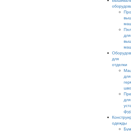
Вышивал
оборудов
Пр
вы
ма
Пял
для
вы
ма
Оборудо
для
отделки
Ма
для
гер
шв
Пр
для
уст
фу
Конструи
одежды
Бум