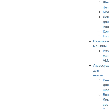
Же
фур
Мо
Лен
для
гер
Кок
Нит
Вязальны
машины
Вяз
ма
VM
Аксессуа
для
шитья
Вен
для
шв
Всп
Лам
све