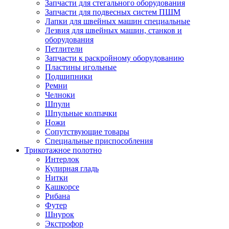
Запчасти для стегального оборудования
Запчасти для подвесных систем ПШМ
Лапки для швейных машин специальные
Лезвия для швейных машин, станков и
оборудования
Петлители
Запчасти к раскройному оборудованию
Пластины игольные
Подшипники
Ремни
Челноки
Шпули
Шпульные колпачки
Ножи
Сопутствующие товары
Специальные приспособления
Трикотажное полотно
Интерлок
Кулирная гладь
Нитки
Кашкорсе
Рибана
Футер
Шнурок
Экстрофор