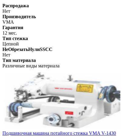
Распродажа
Нет
Производитель
VMA
Гарантия
12 мес.
Тип стежка
Цепной
НеОбрезатьНулиSSCC
Нет
Тип материала
Различные виды материала
Подшивочная машина потайного стежка VMA V-1430