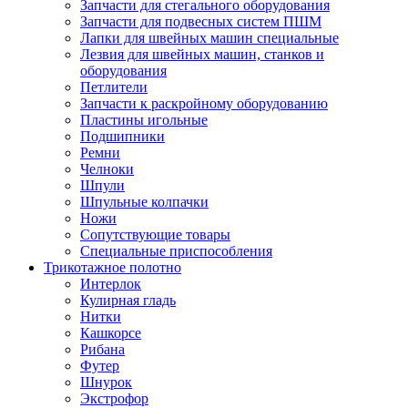
Запчасти для стегального оборудования
Запчасти для подвесных систем ПШМ
Лапки для швейных машин специальные
Лезвия для швейных машин, станков и
оборудования
Петлители
Запчасти к раскройному оборудованию
Пластины игольные
Подшипники
Ремни
Челноки
Шпули
Шпульные колпачки
Ножи
Сопутствующие товары
Специальные приспособления
Трикотажное полотно
Интерлок
Кулирная гладь
Нитки
Кашкорсе
Рибана
Футер
Шнурок
Экстрофор