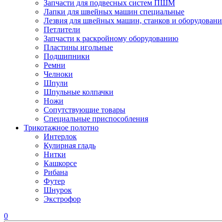
Запчасти для подвесных систем ПШМ
Лапки для швейных машин специальные
Лезвия для швейных машин, станков и оборудовани
Петлители
Запчасти к раскройному оборудованию
Пластины игольные
Подшипники
Ремни
Челноки
Шпули
Шпульные колпачки
Ножи
Сопутствующие товары
Специальные приспособления
Трикотажное полотно
Интерлок
Кулирная гладь
Нитки
Кашкорсе
Рибана
Футер
Шнурок
Экстрофор
0